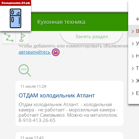
Кухонная техника
Занять раздел
У
Чтобы добавлять или комментировать объявления,
авторизуйтесь
.
Т
11 июля 11:29
ОТДАМ холодильник Атлант
Отдам холодильник Атлант: - холодильная
камера - не работает - морозильная камера -
работает Самовывоз. Можно на металлолом.
8-910-413-26-65
21 мая 17:43