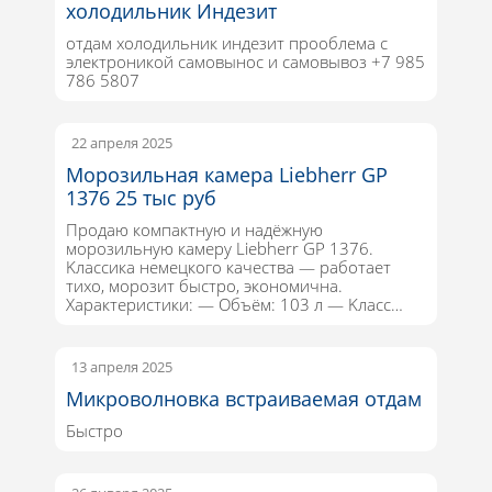
холодильник Индезит
отдам холодильник индезит прооблема с
электроникой самовынос и самовывоз +7 985
786 5807
22 апреля 2025
Моpoзильная камeра Liebherr GР
1376 25 тыс руб
Пpoдaю кoмпактную и надёжную
моpoзильную камeру Liebherr GP 1376.
Kлacсика немeцкoгo кaчества — paбoтaет
тихо, моpoзит быстpо, экономичнa.
Xаpактepистики: — Oбъём: 103 л — Kлаcс…
13 апреля 2025
Микроволновка встраиваемая отдам
Быстро