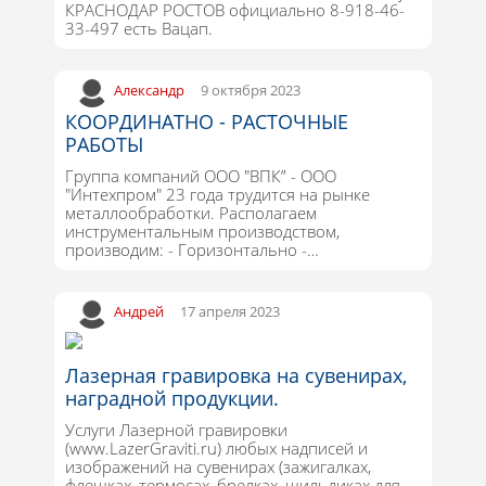
КРАСНОДАР РОСТОВ официально 8-918-46-
33-497 есть Вацап.
Александр
9 октября 2023
КООРДИНАТНО - РАСТОЧНЫЕ
РАБОТЫ
Группа компаний ООО "ВПК” - ООО
"Интехпром" 23 года трудится на рынке
металлообработки. Располагаем
инструментальным производством,
производим: - Горизонтально -…
Андрей
17 апреля 2023
Лазерная гравировка на сувенирах,
наградной продукции.
Услуги Лазерной гравировки
(www.LazerGraviti.ru) любых надписей и
изображений на сувенирах (зажигалках,
флешках, термосах, брелках, шильдиках для